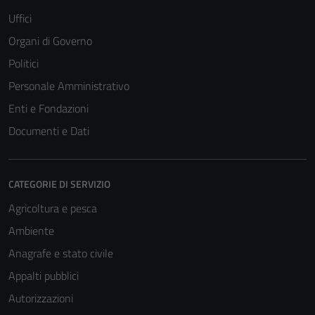
Uffici
Organi di Governo
Politici
Personale Amministrativo
Enti e Fondazioni
Tecnici
Documenti e Dati
Questi cookie
sono necessari
per il
CATEGORIE DI SERVIZIO
funzionamento
del sito e non
Agricoltura e pesca
possono
Ambiente
essere
Anagrafe e stato civile
disabilitati.
Questi cookie
Appalti pubblici
non raccolgono
Autorizzazioni
informazioni