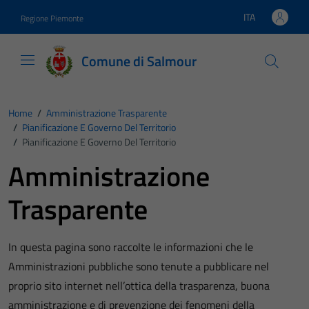
Vai ai contenuti
Vai al footer
ITA
Regione Piemonte
Lingua attiva:
Comune di Salmour
Home
/
Amministrazione Trasparente
/
Pianificazione E Governo Del Territorio
/
Pianificazione E Governo Del Territorio
Amministrazione
Trasparente
In questa pagina sono raccolte le informazioni che le
Amministrazioni pubbliche sono tenute a pubblicare nel
proprio sito internet nell’ottica della trasparenza, buona
amministrazione e di prevenzione dei fenomeni della