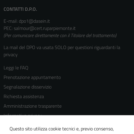
CONTATTI D.P.O.
E-mail: dpo1@dasein.it
PEC: salmour@cert.ruparpiemonte.it
(Per comunicare direttamente con il Titolare del trattamento)
La mail del DPO va usata SOLO per questioni riguardanti la
privacy
Leggi le FAQ
Prenotazione appuntamento
Segnalazione disservizio
Richiesta assistenza
Amministrazione trasparente
Informativa privacy
Cookie Policy
Questo sito utilizza cookie tecnici e, previo consenso,