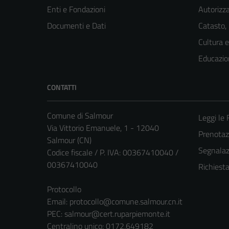
Enti e Fondazioni
Autorizza
Documenti e Dati
Catasto,
Cultura 
Educazio
CONTATTI
Comune di Salmour
Leggi le
Via Vittorio Emanuele, 1 - 12040
Prenota
Salmour (CN)
Segnalazi
Codice fiscale / P. IVA: 00367410040 /
00367410040
Richiest
Protocollo
Email:
protocollo@comune.salmour.cn.it
PEC:
salmour@cert.ruparpiemonte.it
Centralino unico: 0172.649182