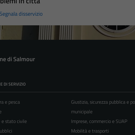
blemi in città
Segnala disservizio
e di Salmour
E DI SERVIZIO
ra e pesca
Giustizia, sicurezza pubblica e po
e
municipale
e stato civile
Imprese, commercio e SUAP
ubblici
Mobilità e trasporti