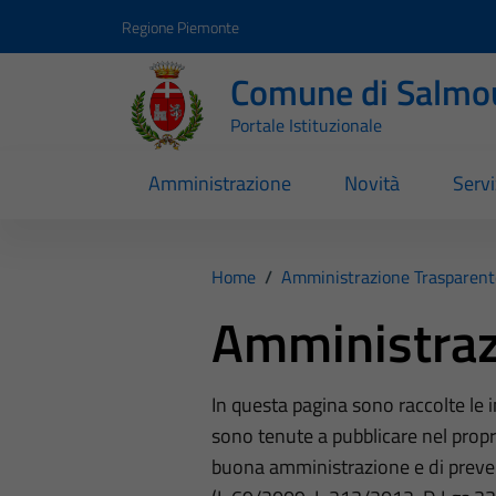
Vai ai contenuti
Vai al footer
Regione Piemonte
Comune di Salmo
Portale Istituzionale
Amministrazione
Novità
Servi
Home
/
Amministrazione Trasparent
Amministraz
In questa pagina sono raccolte le
sono tenute a pubblicare nel propri
buona amministrazione e di preve