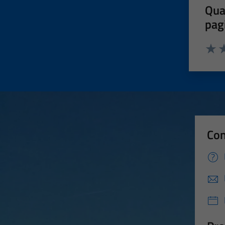
Qua
pag
Valut
Va
Con