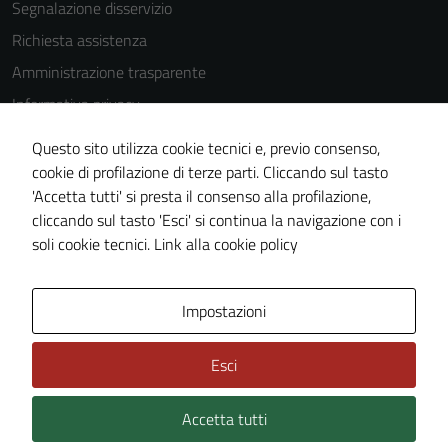
Segnalazione disservizio
Richiesta assistenza
Amministrazione trasparente
Informativa privacy
Cookie Policy
Questo sito utilizza cookie tecnici e, previo consenso,
Note legali
cookie di profilazione di terze parti. Cliccando sul tasto
'Accetta tutti' si presta il consenso alla profilazione,
Dichiarazione di accessibilità
cliccando sul tasto 'Esci' si continua la navigazione con i
Piano di miglioramento del sito
soli cookie tecnici.
Link alla cookie policy
Area Privata
Impostazioni
Esci
Accetta tutti
Credits: ©
Technical Design s.r.l.