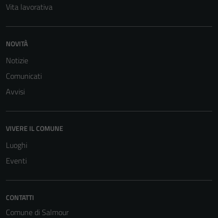
Vita lavorativa
NOVITÀ
Notizie
Comunicati
Avvisi
Tecnici
VIVERE IL COMUNE
Questi cookie
Luoghi
sono necessari
per il
Eventi
funzionamento
del sito e non
possono
CONTATTI
essere
Comune di Salmour
disabilitati.