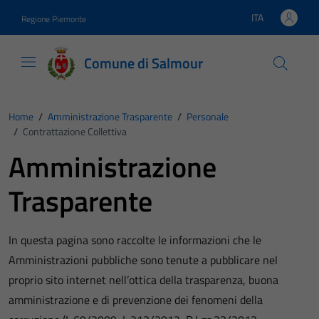
Vai ai contenuti
Vai al footer
ITA
Regione Piemonte
Lingua attiva:
Comune di Salmour
Home
/
Amministrazione Trasparente
/
Personale
/
Contrattazione Collettiva
Amministrazione
Trasparente
In questa pagina sono raccolte le informazioni che le
Amministrazioni pubbliche sono tenute a pubblicare nel
proprio sito internet nell’ottica della trasparenza, buona
amministrazione e di prevenzione dei fenomeni della