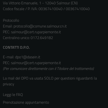
Via Vittorio Emanuele, 1 - 12040 Salmour (CN)
Questi cookie
Codice fiscale / P. IVA: 00367410040 / 00367410040
non raccolgono
informazioni
Protocollo
personali.
Email:
protocollo@comune.salmour.cn.it
PEC:
salmour@cert.ruparpiemonte.it
Centralino unico: 0172.649182
CONTATTI D.P.O.
E-mail: dpo1@dasein.it
PEC: salmour@cert.ruparpiemonte.it
(Per comunicare direttamente con il Titolare del trattamento)
La mail del DPO va usata SOLO per questioni riguardanti la
privacy
Leggi le FAQ
Prenotazione appuntamento