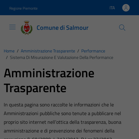
Vai ai contenuti
Vai al footer
ITA
Regione Piemonte
Lingua attiva:
Comune di Salmour
Home
/
Amministrazione Trasparente
/
Performance
/
Sistema Di Misurazione E Valutazione Della Performance
Amministrazione
Trasparente
In questa pagina sono raccolte le informazioni che le
Amministrazioni pubbliche sono tenute a pubblicare nel
proprio sito internet nell’ottica della trasparenza, buona
amministrazione e di prevenzione dei fenomeni della