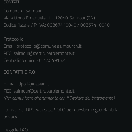
CONTATTI
disabilitati.
Comune di Salmour
Questi cookie
Via Vittorio Emanuele, 1 - 12040 Salmour (CN)
non raccolgono
Codice fiscale / P. IVA: 00367410040 / 00367410040
informazioni
personali.
Protocollo
Email:
protocollo@comune.salmour.cn.it
PEC:
salmour@cert.ruparpiemonte.it
Centralino unico: 0172.649182
CONTATTI D.P.O.
E-mail: dpo1@dasein.it
PEC: salmour@cert.ruparpiemonte.it
(Per comunicare direttamente con il Titolare del trattamento)
La mail del DPO va usata SOLO per questioni riguardanti la
privacy
Leggi le FAQ