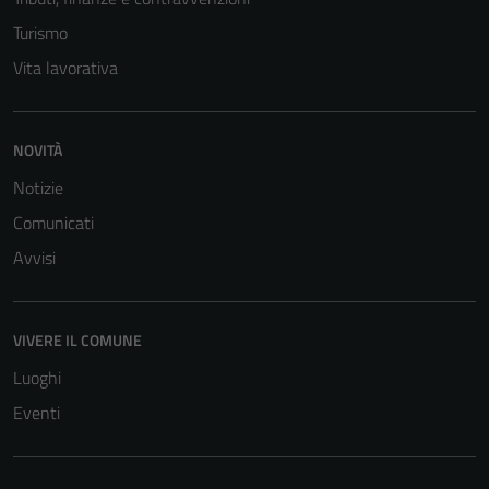
Turismo
Vita lavorativa
NOVITÀ
Notizie
Comunicati
Avvisi
Tecnici
Questi cookie
VIVERE IL COMUNE
sono necessari
Luoghi
per il
funzionamento
Eventi
del sito e non
possono
essere