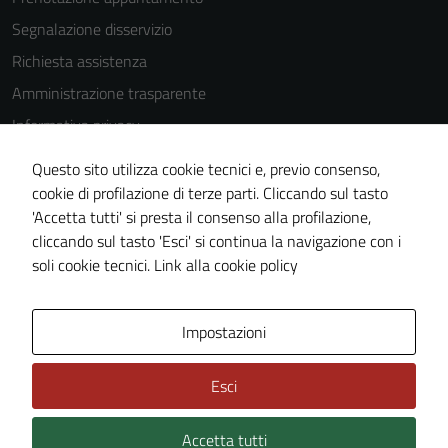
Segnalazione disservizio
Richiesta assistenza
Amministrazione trasparente
Informativa privacy
Cookie Policy
Questo sito utilizza cookie tecnici e, previo consenso,
Note legali
cookie di profilazione di terze parti. Cliccando sul tasto
'Accetta tutti' si presta il consenso alla profilazione,
Dichiarazione di accessibilità
cliccando sul tasto 'Esci' si continua la navigazione con i
Piano di miglioramento del sito
soli cookie tecnici.
Link alla cookie policy
Area Privata
Impostazioni
Esci
Accetta tutti
Credits: ©
Technical Design s.r.l.