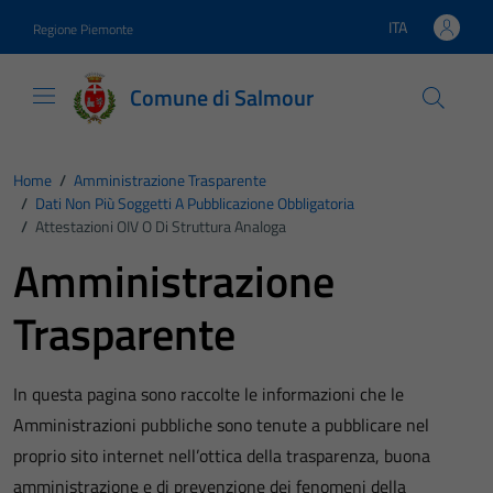
Vai ai contenuti
Vai al footer
ITA
Regione Piemonte
Lingua attiva:
Comune di Salmour
Home
/
Amministrazione Trasparente
/
Dati Non Più Soggetti A Pubblicazione Obbligatoria
/
Attestazioni OIV O Di Struttura Analoga
Amministrazione
Trasparente
In questa pagina sono raccolte le informazioni che le
Amministrazioni pubbliche sono tenute a pubblicare nel
proprio sito internet nell’ottica della trasparenza, buona
amministrazione e di prevenzione dei fenomeni della