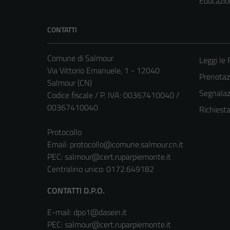
Educazio
CONTATTI
Comune di Salmour
Leggi le
Via Vittorio Emanuele, 1 - 12040
Prenota
Salmour (CN)
Segnalazi
Codice fiscale / P. IVA: 00367410040 /
00367410040
Richiest
Protocollo
Email:
protocollo@comune.salmour.cn.it
PEC:
salmour@cert.ruparpiemonte.it
Centralino unico: 0172.649182
CONTATTI D.P.O.
E-mail: dpo1@dasein.it
PEC: salmour@cert.ruparpiemonte.it