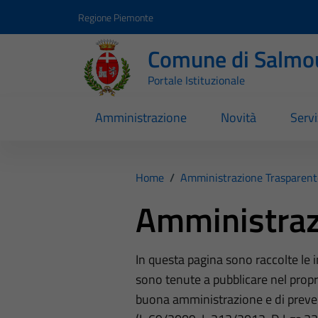
Vai ai contenuti
Vai al footer
Regione Piemonte
Comune di Salmo
Portale Istituzionale
Amministrazione
Novità
Servi
Home
/
Amministrazione Trasparent
Amministraz
In questa pagina sono raccolte le
sono tenute a pubblicare nel propri
buona amministrazione e di preve