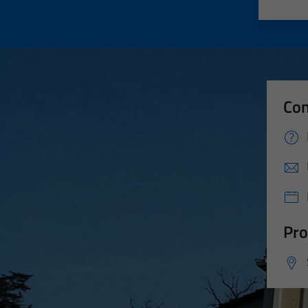
Valut
Va
Con
Pro