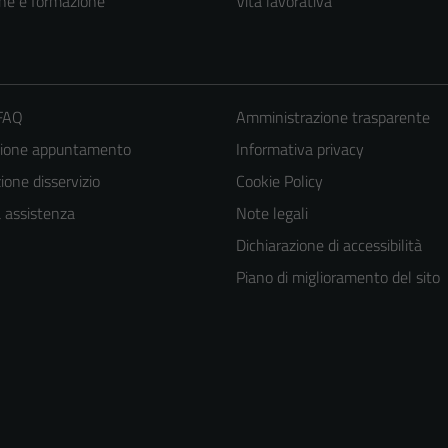
ne e formazione
Vita lavorativa
 FAQ
Amministrazione trasparente
zione appuntamento
Informativa privacy
one disservizio
Cookie Policy
a assistenza
Note legali
Dichiarazione di accessibilità
Piano di miglioramento del sito
Tecnici
Questi cookie
sono necessari
per il