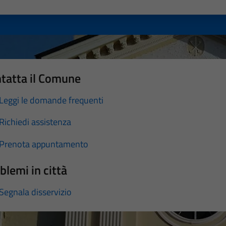
a 1 stelle su 5
luta 2 stelle su 5
Valuta 3 stelle su 5
Valuta 4 stelle su 5
Valuta 5 stelle su 5
tatta il Comune
Leggi le domande frequenti
Richiedi assistenza
Prenota appuntamento
blemi in città
Segnala disservizio