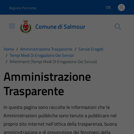
Vai ai contenuti
Vai al footer
ITA
Regione Piemonte
Lingua attiva:
Comune di Salmour
Home
/
Amministrazione Trasparente
/
Servizi Erogati
/
Tempi Medi Di Erogazione Dei Servizi
/
Riferimenti (Tempi Medi Di Erogazione Dei Servizi)
Amministrazione
Trasparente
In questa pagina sono raccolte le informazioni che le
Amministrazioni pubbliche sono tenute a pubblicare nel
proprio sito internet nell’ottica della trasparenza, buona
amministrazione e di prevenzione dei fenomeni della