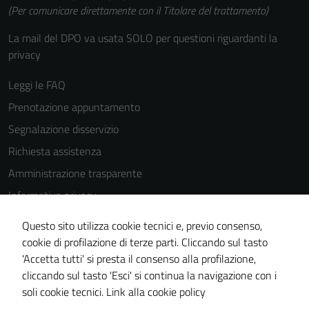
(Per comunicare direttamente con il Titolare del trattamento)
La mail del DPO va usata SOLO per questioni riguardanti la
privacy
Leggi le FAQ
Prenotazione appuntamento
Segnalazione disservizio
Richiesta assistenza
Amministrazione trasparente
Informativa privacy
Cookie Policy
Questo sito utilizza cookie tecnici e, previo consenso,
Note legali
cookie di profilazione di terze parti. Cliccando sul tasto
'Accetta tutti' si presta il consenso alla profilazione,
Dichiarazione di accessibilità
cliccando sul tasto 'Esci' si continua la navigazione con i
Piano di miglioramento del sito
soli cookie tecnici.
Link alla cookie policy