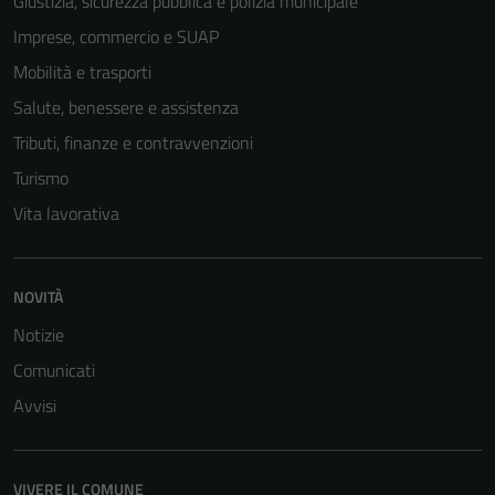
Giustizia, sicurezza pubblica e polizia municipale
Imprese, commercio e SUAP
Mobilità e trasporti
Salute, benessere e assistenza
Tecnici
Tributi, finanze e contravvenzioni
Questi cookie
Turismo
sono necessari
Vita lavorativa
per il
funzionamento
del sito e non
possono
NOVITÀ
essere
Notizie
disabilitati.
Comunicati
Questi cookie
non raccolgono
Avvisi
informazioni
personali.
VIVERE IL COMUNE