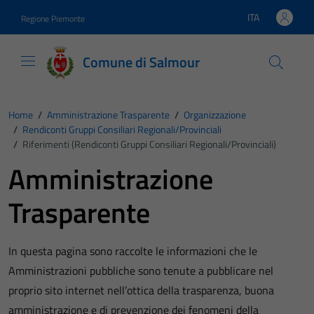
Vai ai contenuti
Vai al footer
ITA
Regione Piemonte
Lingua attiva:
Comune di Salmour
Home
/
Amministrazione Trasparente
/
Organizzazione
/
Rendiconti Gruppi Consiliari Regionali/provinciali
/
Riferimenti (Rendiconti Gruppi Consiliari Regionali/provinciali)
Amministrazione
Trasparente
In questa pagina sono raccolte le informazioni che le
Amministrazioni pubbliche sono tenute a pubblicare nel
proprio sito internet nell’ottica della trasparenza, buona
amministrazione e di prevenzione dei fenomeni della