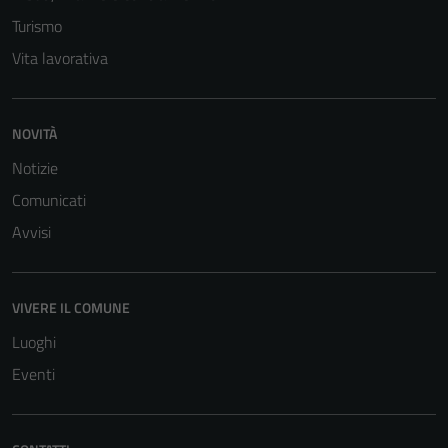
disabilitati.
Turismo
Questi cookie
Vita lavorativa
non raccolgono
informazioni
personali.
NOVITÀ
Notizie
Comunicati
Avvisi
VIVERE IL COMUNE
Luoghi
Eventi