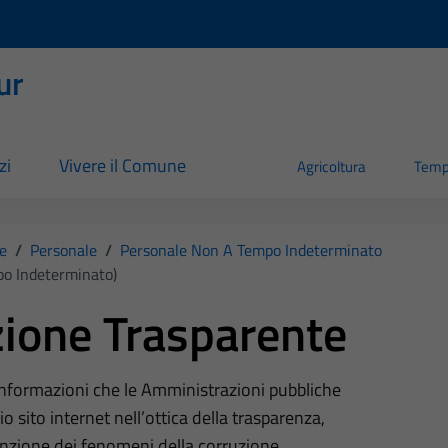
ur
zi
Vivere il Comune
Agricoltura
Temp
e
/
Personale
/
Personale Non A Tempo Indeterminato
po Indeterminato)
ione Trasparente
 informazioni che le Amministrazioni pubbliche
o sito internet nell’ottica della trasparenza,
nzione dei fenomeni della corruzione