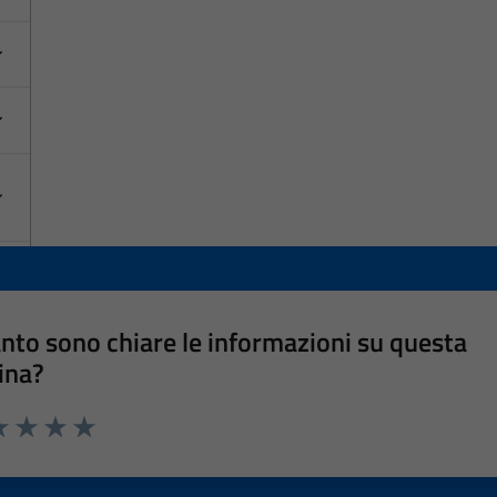
nto sono chiare le informazioni su questa
ina?
a 1 stelle su 5
luta 2 stelle su 5
Valuta 3 stelle su 5
Valuta 4 stelle su 5
Valuta 5 stelle su 5