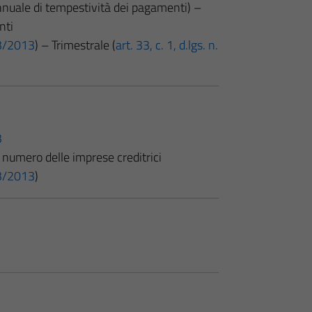
annuale di tempestività dei pagamenti) –
nti
 33/2013
) – Trimestrale (
art. 33, c. 1, d.lgs. n.
3
numero delle imprese creditrici
 33/2013
)