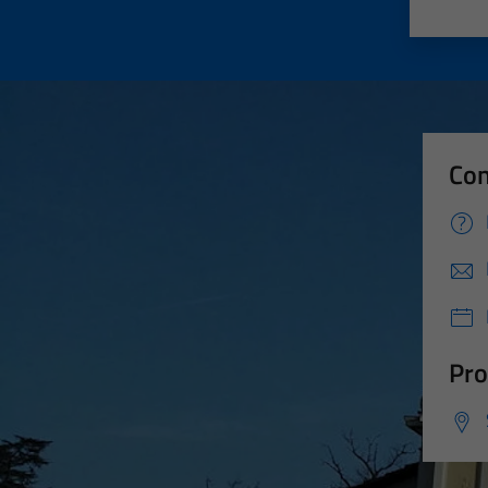
Valut
Va
Con
Pro