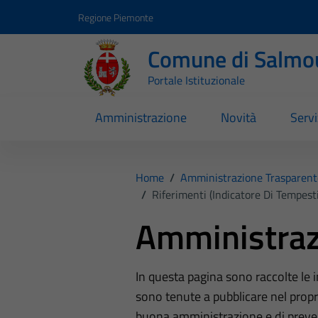
Vai ai contenuti
Vai al footer
Regione Piemonte
Comune di Salmo
Portale Istituzionale
Amministrazione
Novità
Servi
Home
/
Amministrazione Trasparent
/
Riferimenti (Indicatore Di Tempest
Amministraz
In questa pagina sono raccolte le
sono tenute a pubblicare nel propri
buona amministrazione e di preve