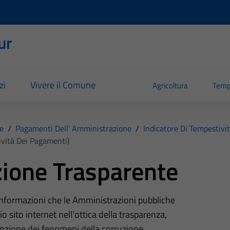
ur
zi
Vivere il Comune
Agricoltura
Temp
e
/
Pagamenti Dell' Amministrazione
/
Indicatore Di Tempestivi
ività Dei Pagamenti)
ione Trasparente
 informazioni che le Amministrazioni pubbliche
o sito internet nell’ottica della trasparenza,
nzione dei fenomeni della corruzione