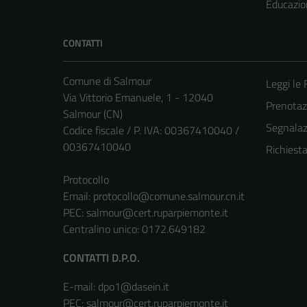
Educazio
CONTATTI
Comune di Salmour
Leggi le
Via Vittorio Emanuele, 1 - 12040
Prenota
Salmour (CN)
Segnalazi
Codice fiscale / P. IVA: 00367410040 /
00367410040
Richiest
Protocollo
Email:
protocollo@comune.salmour.cn.it
PEC:
salmour@cert.ruparpiemonte.it
Centralino unico: 0172.649182
CONTATTI D.P.O.
E-mail: dpo1@dasein.it
PEC: salmour@cert.ruparpiemonte.it