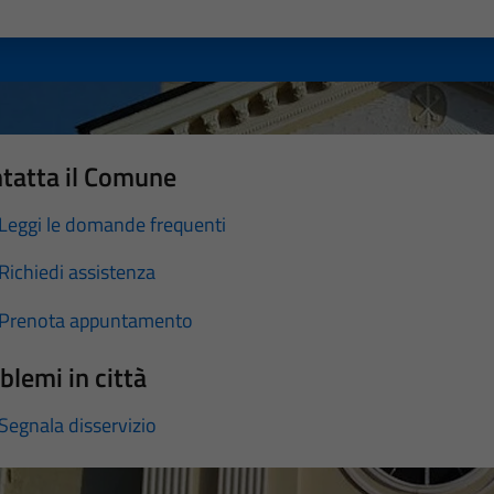
a 1 stelle su 5
luta 2 stelle su 5
Valuta 3 stelle su 5
Valuta 4 stelle su 5
Valuta 5 stelle su 5
tatta il Comune
Leggi le domande frequenti
Richiedi assistenza
Prenota appuntamento
blemi in città
Segnala disservizio