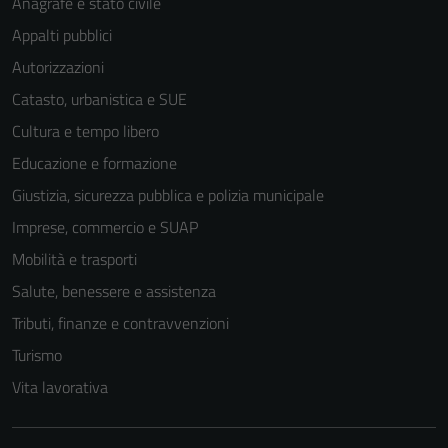
Anagrafe e stato civile
Appalti pubblici
Autorizzazioni
Catasto, urbanistica e SUE
Cultura e tempo libero
Educazione e formazione
Giustizia, sicurezza pubblica e polizia municipale
Tecnici
Imprese, commercio e SUAP
Questi cookie
Mobilità e trasporti
sono necessari
per il
Salute, benessere e assistenza
funzionamento
Tributi, finanze e contravvenzioni
del sito e non
Turismo
possono
essere
Vita lavorativa
disabilitati.
Questi cookie