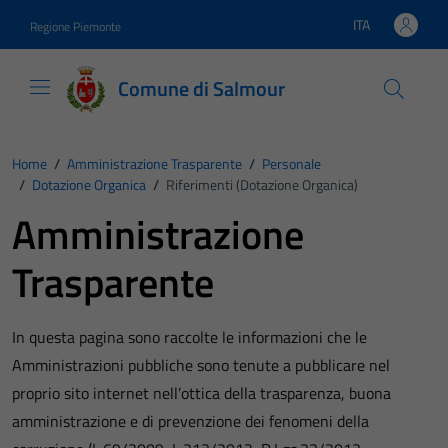
Vai ai contenuti
Vai al footer
ITA
Regione Piemonte
Lingua attiva:
Comune di Salmour
Home
/
Amministrazione Trasparente
/
Personale
/
Dotazione Organica
/
Riferimenti (Dotazione Organica)
Amministrazione
Trasparente
In questa pagina sono raccolte le informazioni che le
Amministrazioni pubbliche sono tenute a pubblicare nel
proprio sito internet nell’ottica della trasparenza, buona
amministrazione e di prevenzione dei fenomeni della