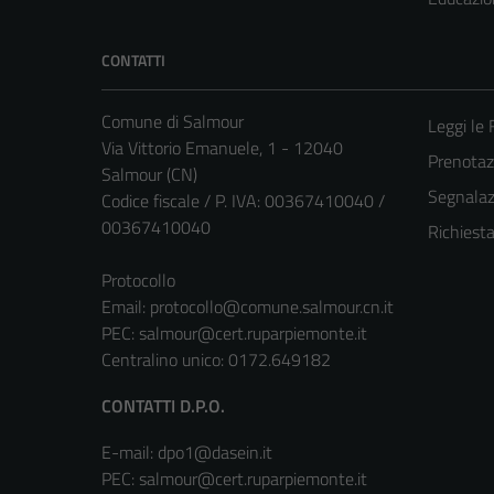
CONTATTI
Comune di Salmour
Leggi le
Via Vittorio Emanuele, 1 - 12040
Prenota
Salmour (CN)
Segnalazi
Codice fiscale / P. IVA: 00367410040 /
00367410040
Richiest
Protocollo
Email:
protocollo@comune.salmour.cn.it
PEC:
salmour@cert.ruparpiemonte.it
Centralino unico: 0172.649182
CONTATTI D.P.O.
E-mail: dpo1@dasein.it
PEC: salmour@cert.ruparpiemonte.it