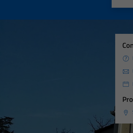
Valut
Va
Con
Pro