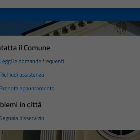
a 1 stelle su 5
luta 2 stelle su 5
Valuta 3 stelle su 5
Valuta 4 stelle su 5
Valuta 5 stelle su 5
tatta il Comune
Leggi le domande frequenti
Richiedi assistenza
Prenota appuntamento
blemi in città
Segnala disservizio