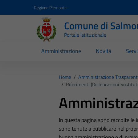
Vai ai contenuti
Vai al footer
Regione Piemonte
Comune di Salmo
Portale Istituzionale
Amministrazione
Novità
Servi
Home
/
Amministrazione Trasparent
/
Riferimenti (Dichiarazioni Sostituti
Amministraz
In questa pagina sono raccolte le
sono tenute a pubblicare nel propri
buona amministrazione e di preve