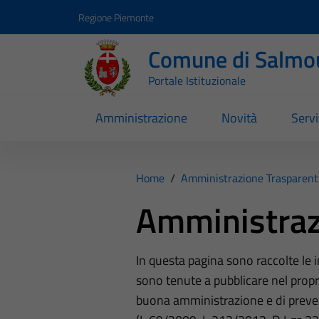
Vai ai contenuti
Vai al footer
Regione Piemonte
Comune di Salmo
Portale Istituzionale
Amministrazione
Novità
Servi
Home
/
Amministrazione Trasparent
Amministraz
In questa pagina sono raccolte le
sono tenute a pubblicare nel propri
buona amministrazione e di preve