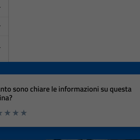
nto sono chiare le informazioni su questa
ina?
a 1 stelle su 5
luta 2 stelle su 5
Valuta 3 stelle su 5
Valuta 4 stelle su 5
Valuta 5 stelle su 5