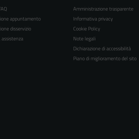
 FAQ
Amministrazione trasparente
zione appuntamento
Informativa privacy
one disservizio
Cookie Policy
a assistenza
Note legali
Dichiarazione di accessibilità
Piano di miglioramento del sito
Tecnici
Questi cookie
sono necessari
per il
funzionamento