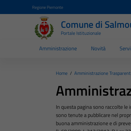
Vai ai contenuti
Vai al footer
Regione Piemonte
Comune di Salmo
Portale Istituzionale
Amministrazione
Novità
Servi
Home
/
Amministrazione Trasparent
Amministraz
In questa pagina sono raccolte le
sono tenute a pubblicare nel propri
buona amministrazione e di preve