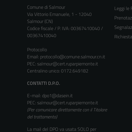
Comune di Salmour
Leggi le
Via Vittorio Emanuele, 1 - 12040
Prenota
Salmour (CN)
Segnalazi
Codice fiscale / P. IVA: 00367410040 /
00367410040
Richiest
Protocollo
Email:
protocollo@comune.salmour.cn.it
PEC:
salmour@cert.ruparpiemonte.it
Centralino unico: 0172.649182
CONTATTI D.P.O.
E-mail: dpo1@dasein.it
PEC: salmour@cert.ruparpiemonte.it
(Per comunicare direttamente con il Titolare
del trattamento)
La mail del DPO va usata SOLO per