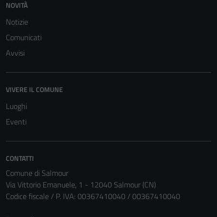
NOVITÀ
Questi cookie
sono necessari
Notizie
per il
Comunicati
funzionamento
Avvisi
del sito e non
possono
essere
disabilitati.
VIVERE IL COMUNE
Questi cookie
Luoghi
non raccolgono
Eventi
informazioni
personali.
CONTATTI
Comune di Salmour
Via Vittorio Emanuele, 1 - 12040 Salmour (CN)
Codice fiscale / P. IVA: 00367410040 / 00367410040