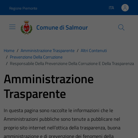
Vai ai contenuti
Vai al footer
ITA
Regione Piemonte
Lingua attiva:
Comune di Salmour
Home
/
Amministrazione Trasparente
/
Altri Contenuti
/
Prevenzione Della Corruzione
/
Responsabile Della Prevenzione Della Corruzione E Della Trasparenza
Amministrazione
Trasparente
In questa pagina sono raccolte le informazioni che le
Amministrazioni pubbliche sono tenute a pubblicare nel
proprio sito internet nell’ottica della trasparenza, buona
amministrazione e di prevenzione dei fenomeni della