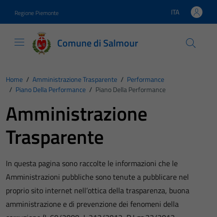
Vai ai contenuti
Vai al footer
ITA
Regione Piemonte
Lingua attiva:
Comune di Salmour
Home
/
Amministrazione Trasparente
/
Performance
/
Piano Della Performance
/
Piano Della Performance
Amministrazione
Trasparente
In questa pagina sono raccolte le informazioni che le
Amministrazioni pubbliche sono tenute a pubblicare nel
proprio sito internet nell’ottica della trasparenza, buona
amministrazione e di prevenzione dei fenomeni della