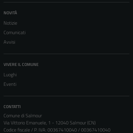
Tecnici
Questi cookie
NOVITÀ
sono necessari
Notizie
per il
funzionamento
Comunicati
del sito e non
Avvisi
possono
essere
disabilitati.
VIVERE IL COMUNE
Questi cookie
non raccolgono
Luoghi
informazioni
Eventi
personali.
CONTATTI
Comune di Salmour
Via Vittorio Emanuele, 1 - 12040 Salmour (CN)
Codice fiscale / P. IVA: 00367410040 / 00367410040