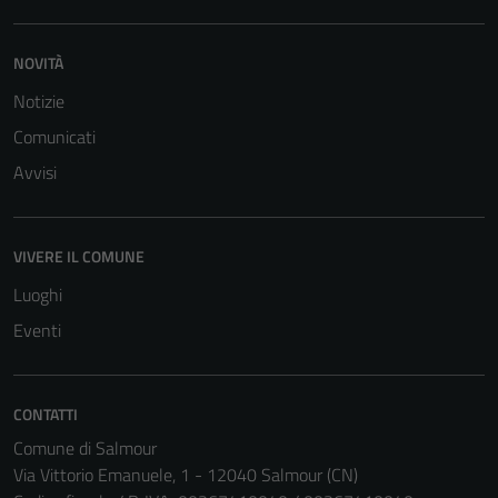
Tecnici
Questi cookie
NOVITÀ
sono necessari
per il
Notizie
funzionamento
Comunicati
del sito e non
Avvisi
possono
essere
disabilitati.
Questi cookie
VIVERE IL COMUNE
non raccolgono
Luoghi
informazioni
Eventi
personali.
CONTATTI
Comune di Salmour
Via Vittorio Emanuele, 1 - 12040 Salmour (CN)