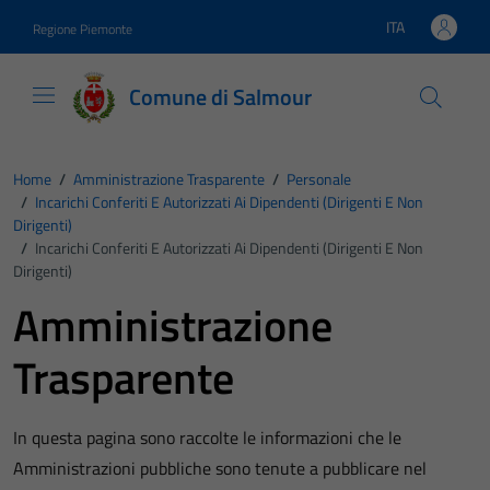
Vai ai contenuti
Vai al footer
ITA
Regione Piemonte
Lingua attiva:
Comune di Salmour
Home
/
Amministrazione Trasparente
/
Personale
/
Incarichi Conferiti E Autorizzati Ai Dipendenti (dirigenti E Non
Dirigenti)
/
Incarichi Conferiti E Autorizzati Ai Dipendenti (dirigenti E Non
Dirigenti)
Amministrazione
Trasparente
In questa pagina sono raccolte le informazioni che le
Amministrazioni pubbliche sono tenute a pubblicare nel