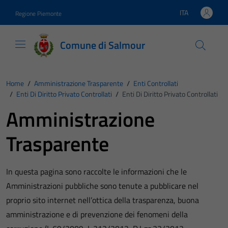
Vai ai contenuti
Vai al footer
ITA
Regione Piemonte
Lingua attiva:
Comune di Salmour
Home
/
Amministrazione Trasparente
/
Enti Controllati
/
Enti Di Diritto Privato Controllati
/
Enti Di Diritto Privato Controllati
Amministrazione
Trasparente
In questa pagina sono raccolte le informazioni che le
Amministrazioni pubbliche sono tenute a pubblicare nel
proprio sito internet nell’ottica della trasparenza, buona
amministrazione e di prevenzione dei fenomeni della