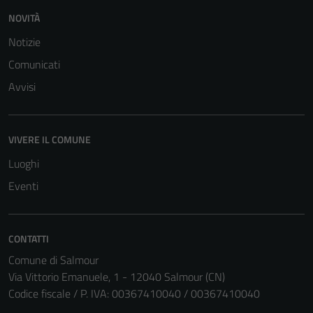
Questi cookie
NOVITÀ
sono necessari
Notizie
per il
Comunicati
funzionamento
del sito e non
Avvisi
possono
essere
disabilitati.
VIVERE IL COMUNE
Questi cookie
Luoghi
non raccolgono
informazioni
Eventi
personali.
CONTATTI
Comune di Salmour
Via Vittorio Emanuele, 1 - 12040 Salmour (CN)
Codice fiscale / P. IVA: 00367410040 / 00367410040