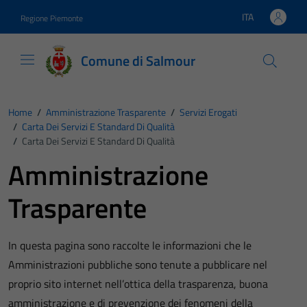
Vai ai contenuti
Vai al footer
ITA
Regione Piemonte
Lingua attiva:
Comune di Salmour
Home
/
Amministrazione Trasparente
/
Servizi Erogati
/
Carta Dei Servizi E Standard Di Qualità
/
Carta Dei Servizi E Standard Di Qualità
Amministrazione
Trasparente
In questa pagina sono raccolte le informazioni che le
Amministrazioni pubbliche sono tenute a pubblicare nel
proprio sito internet nell’ottica della trasparenza, buona
amministrazione e di prevenzione dei fenomeni della