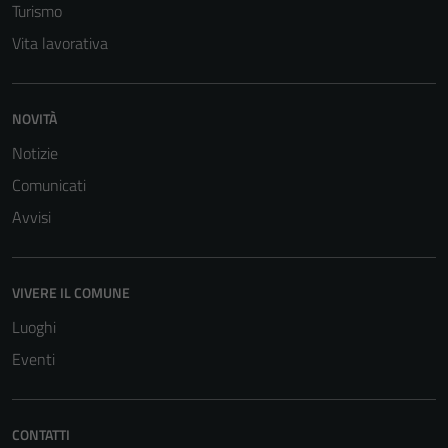
Turismo
Vita lavorativa
Tecnici
Questi cookie
sono necessari
per il
NOVITÀ
funzionamento
Notizie
del sito e non
Comunicati
possono
essere
Avvisi
disabilitati.
Questi cookie
non raccolgono
VIVERE IL COMUNE
informazioni
Luoghi
personali.
Eventi
CONTATTI