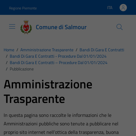
Vai ai contenuti
Vai al footer
ITA
Regione Piemonte
Lingua attiva:
Comune di Salmour
Home
/
Amministrazione Trasparente
/
Bandi Di Gara E Contratti
/
Bandi Di Gara E Contratti - Procedure Dal 01/01/2024
/
Bandi Di Gara E Contratti – Procedure Dal 01/01/2024
/
Pubblicazione
Amministrazione
Trasparente
In questa pagina sono raccolte le informazioni che le
Amministrazioni pubbliche sono tenute a pubblicare nel
proprio sito internet nell’ottica della trasparenza, buona