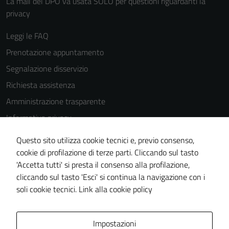
La mail del DPO va usata SOLO per questioni riguardanti la
privacy
Leggi le FAQ
Prenotazione appuntamento
Segnalazione disservizio
Richiesta assistenza
Amministrazione trasparente
Informativa privacy
Cookie Policy
Questo sito utilizza cookie tecnici e, previo consenso,
Note legali
cookie di profilazione di terze parti. Cliccando sul tasto
'Accetta tutti' si presta il consenso alla profilazione,
Dichiarazione di accessibilità
cliccando sul tasto 'Esci' si continua la navigazione con i
Piano di miglioramento del sito
soli cookie tecnici.
Link alla cookie policy
Area Privata
Impostazioni