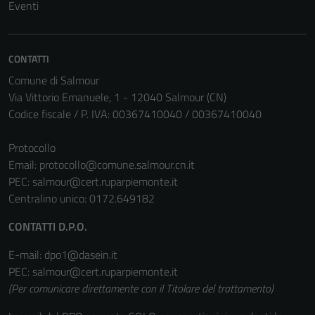
Eventi
possono
essere
disabilitati.
CONTATTI
Questi cookie
non raccolgono
Comune di Salmour
informazioni
Via Vittorio Emanuele, 1 - 12040 Salmour (CN)
personali.
Codice fiscale / P. IVA: 00367410040 / 00367410040
Protocollo
Email:
protocollo@comune.salmour.cn.it
PEC:
salmour@cert.ruparpiemonte.it
Centralino unico: 0172.649182
CONTATTI D.P.O.
E-mail: dpo1@dasein.it
PEC: salmour@cert.ruparpiemonte.it
(Per comunicare direttamente con il Titolare del trattamento)