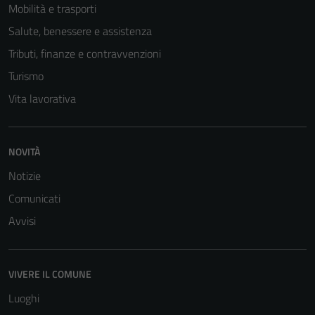
Mobilità e trasporti
Salute, benessere e assistenza
Tributi, finanze e contravvenzioni
Turismo
Vita lavorativa
NOVITÀ
Notizie
Comunicati
Avvisi
Tecnici
Questi cookie
sono necessari
VIVERE IL COMUNE
per il
funzionamento
Luoghi
del sito e non