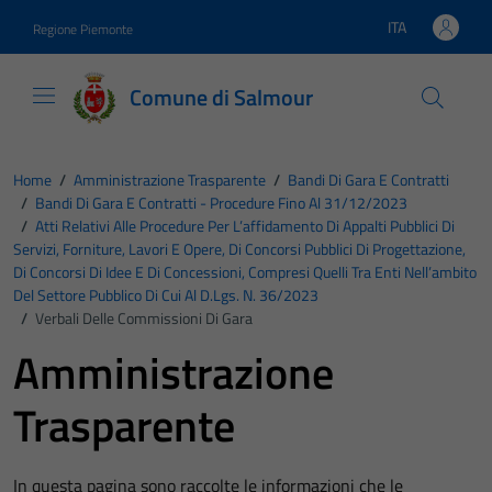
Vai ai contenuti
Vai al footer
ITA
Regione Piemonte
Lingua attiva:
Comune di Salmour
Home
/
Amministrazione Trasparente
/
Bandi Di Gara E Contratti
/
Bandi Di Gara E Contratti - Procedure Fino Al 31/12/2023
/
Atti Relativi Alle Procedure Per L’affidamento Di Appalti Pubblici Di
Servizi, Forniture, Lavori E Opere, Di Concorsi Pubblici Di Progettazione,
Di Concorsi Di Idee E Di Concessioni, Compresi Quelli Tra Enti Nell’ambito
Del Settore Pubblico Di Cui Al D.Lgs. N. 36/2023
/
Verbali Delle Commissioni Di Gara
Amministrazione
Trasparente
In questa pagina sono raccolte le informazioni che le