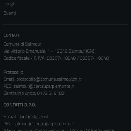
Luoghi
Eventi
CONTATTI
Comune di Salmour
Via Vittorio Emanuele, 1 - 12040 Salmour (CN)
Codice fiscale / P. IVA: 00367410040 / 00367410040
Protocollo
Email:
protocollo@comune.salmour.cn.it
PEC:
salmour@cert.ruparpiemonte.it
Centralino unico: 0172.649182
CONTATTI D.P.O.
E-mail: dpo1@dasein.it
PEC: salmour@cert.ruparpiemonte.it
(Per comunicare direttamente con il Titolare del trattamento)