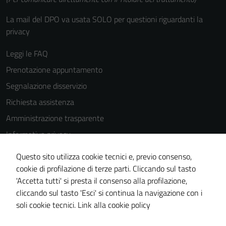
La mail del DPO va usata SOLO per questioni riguardanti la
privacy
Leggi le FAQ
Prenotazione appuntamento
Segnalazione disservizio
Richiesta assistenza
Amministrazione trasparente
Informativa privacy
Cookie Policy
Questo sito utilizza cookie tecnici e, previo consenso,
Note legali
cookie di profilazione di terze parti. Cliccando sul tasto
'Accetta tutti' si presta il consenso alla profilazione,
Dichiarazione di accessibilità
cliccando sul tasto 'Esci' si continua la navigazione con i
Piano di miglioramento del sito
soli cookie tecnici.
Link alla cookie policy