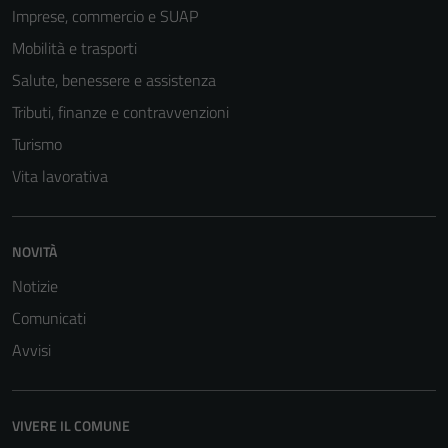
Imprese, commercio e SUAP
Mobilità e trasporti
Salute, benessere e assistenza
Tecnici
Tributi, finanze e contravvenzioni
Questi cookie
Turismo
sono necessari
Vita lavorativa
per il
funzionamento
del sito e non
NOVITÀ
possono
essere
Notizie
disabilitati.
Comunicati
Questi cookie
Avvisi
non raccolgono
informazioni
personali.
VIVERE IL COMUNE