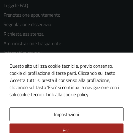
Leggi le FAQ
Prenotazione appuntamento
Segnalazione disservizio
Richiesta assistenza
Amministrazione trasparente
Informativa privacy
Cookie Policy
Questo sito utilizza cookie tecnici e, previo consenso,
Note legali
cookie di profilazione di terze parti. Cliccando sul tasto
'Accetta tutti' si presta il consenso alla profilazione,
Dichiarazione di accessibilità
cliccando sul tasto 'Esci' si continua la navigazione con i
Piano di miglioramento del sito
soli cookie tecnici.
Link alla cookie policy
Area Privata
Impostazioni
Esci