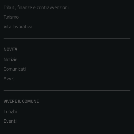
Tributi, finanze e contravvenzioni
Turismo
Tecnici
Vita lavorativa
Questi cookie
sono necessari
per il
NOVITÀ
funzionamento
del sito e non
Notizie
possono
Comunicati
essere
disabilitati.
Avvisi
Questi cookie
non raccolgono
informazioni
VIVERE IL COMUNE
personali.
Luoghi
Eventi