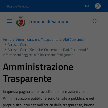
Vai ai contenuti
Vai al footer
ITA
Regione Piemonte
Lingua attiva:
Comune di Salmour
Home
/
Amministrazione Trasparente
/
Altri Contenuti
/
Accesso Civico
/
Accesso Civico “semplice”concernente Dati, Documenti E
Informazioni Soggetti A Pubblicazione Obbligatoria
Amministrazione
Trasparente
In questa pagina sono raccolte le informazioni che le
Amministrazioni pubbliche sono tenute a pubblicare nel
proprio sito internet nell’ottica della trasparenza, buona