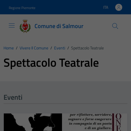
Vai ai contenuti
Vai al footer
ITA
Regione Piemonte
Lingua attiva:
Comune di Salmour
Home
/
Vivere Il Comune
/
Eventi
/
Spettacolo Teatrale
Spettacolo Teatrale
Eventi