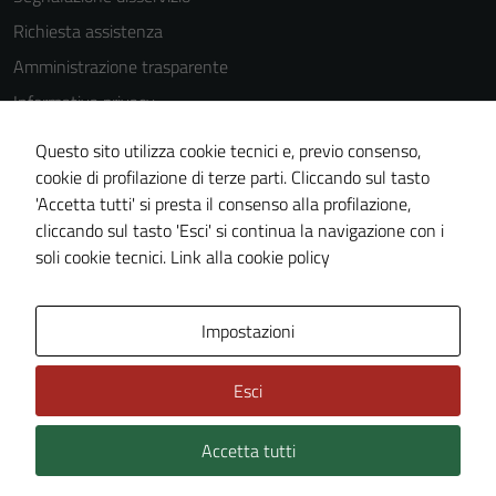
Tecnici
Richiesta assistenza
Questi cookie
Amministrazione trasparente
sono necessari
Informativa privacy
per il
funzionamento
Cookie Policy
Questo sito utilizza cookie tecnici e, previo consenso,
del sito e non
Note legali
cookie di profilazione di terze parti. Cliccando sul tasto
possono
'Accetta tutti' si presta il consenso alla profilazione,
Dichiarazione di accessibilità
essere
cliccando sul tasto 'Esci' si continua la navigazione con i
disabilitati.
Piano di miglioramento del sito
soli cookie tecnici.
Link alla cookie policy
Questi cookie
non raccolgono
informazioni
Area Privata
Impostazioni
personali.
Esci
Accetta tutti
Credits: ©
Technical Design s.r.l.