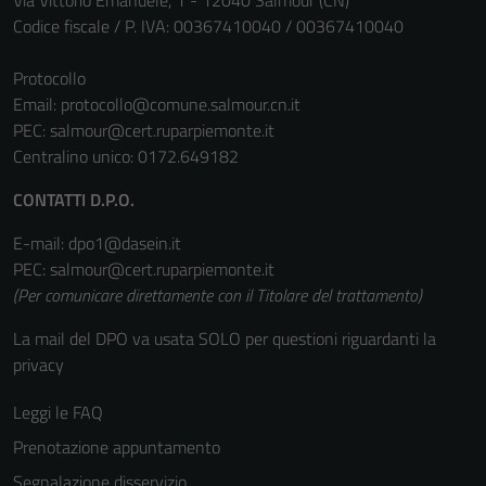
Via Vittorio Emanuele, 1 - 12040 Salmour (CN)
Codice fiscale / P. IVA: 00367410040 / 00367410040
Protocollo
Email:
protocollo@comune.salmour.cn.it
PEC:
salmour@cert.ruparpiemonte.it
Centralino unico: 0172.649182
CONTATTI D.P.O.
E-mail: dpo1@dasein.it
PEC: salmour@cert.ruparpiemonte.it
(Per comunicare direttamente con il Titolare del trattamento)
La mail del DPO va usata SOLO per questioni riguardanti la
privacy
Leggi le FAQ
Prenotazione appuntamento
Segnalazione disservizio