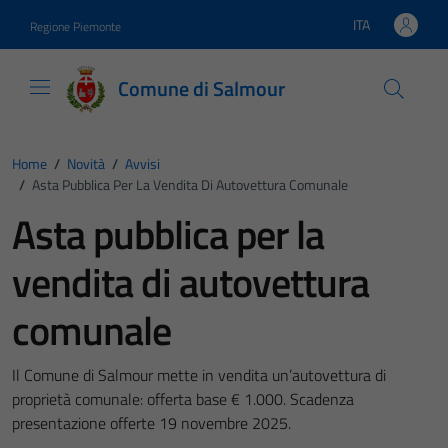
Vai ai contenuti
Vai al footer
ITA
Regione Piemonte
Lingua attiva:
Comune di Salmour
Home
/
Novità
/
Avvisi
/
Asta Pubblica Per La Vendita Di Autovettura Comunale
Asta pubblica per la
vendita di autovettura
comunale
Il Comune di Salmour mette in vendita un’autovettura di
proprietà comunale: offerta base € 1.000. Scadenza
presentazione offerte 19 novembre 2025.