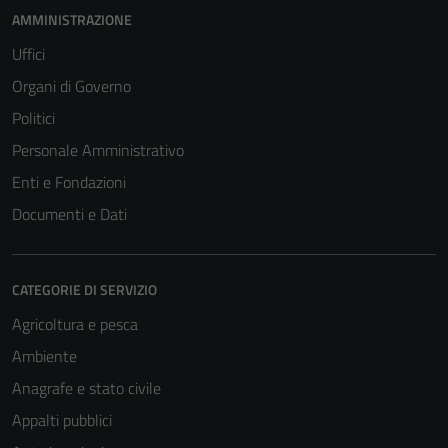
AMMINISTRAZIONE
Uffici
Organi di Governo
Politici
Personale Amministrativo
Enti e Fondazioni
Tecnici
Questi cookie
Documenti e Dati
sono necessari
per il
funzionamento
CATEGORIE DI SERVIZIO
del sito e non
Agricoltura e pesca
possono
essere
Ambiente
disabilitati.
Anagrafe e stato civile
Questi cookie
Appalti pubblici
non raccolgono