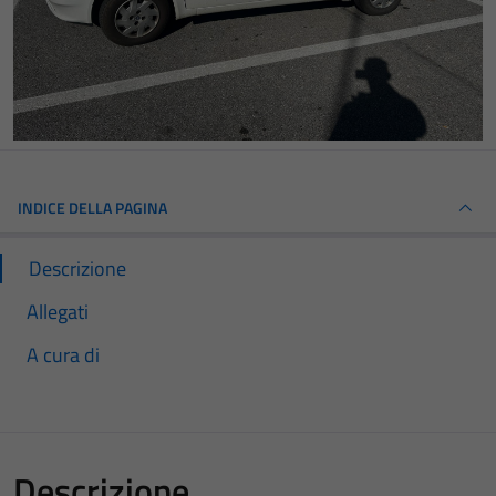
INDICE DELLA PAGINA
Descrizione
Allegati
A cura di
Descrizione