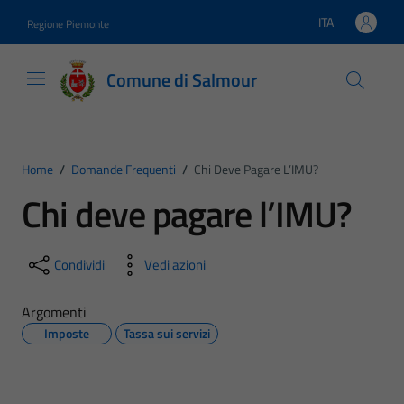
Vai ai contenuti
Vai al footer
ITA
Regione Piemonte
Lingua attiva:
Comune di Salmour
Home
/
Domande Frequenti
/
Chi Deve Pagare L’IMU?
Chi deve pagare l’IMU?
Condividi
Vedi azioni
Argomenti
Imposte
Tassa sui servizi