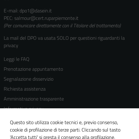
E-mail: dpo1@dasein.it
PEC: salmour@cert.ruparpiemonte.it
(Per comunicare direttamente con il Titolare del trattamento)
La mail del DPO va usata SOLO per questioni riguardanti la
privacy
Leggi le FAQ
Prenotazione appuntamento
Segnalazione disservizio
Richiesta assistenza
Amministrazione trasparente
Informativa privacy
Cookie Policy
Questo sito utilizza cookie tecnici e, previo consenso,
Note legali
cookie di profilazione di terze parti. Cliccando sul tasto
'Accetta tutti' si presta il consenso alla profilazione,
Dichiarazione di accessibilità