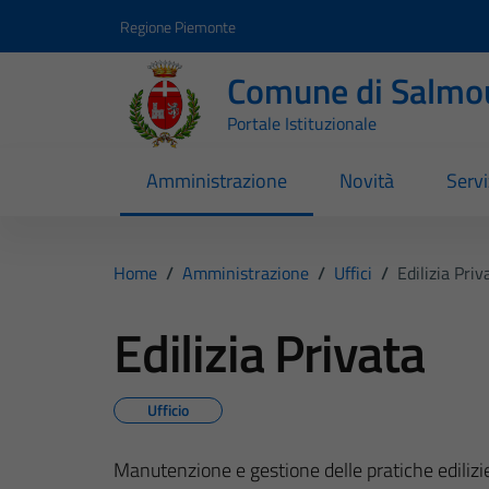
Vai ai contenuti
Vai al footer
Regione Piemonte
Comune di Salmo
Portale Istituzionale
Amministrazione
Novità
Servi
Home
/
Amministrazione
/
Uffici
/
Edilizia Priv
Edilizia Privata
Ufficio
Manutenzione e gestione delle pratiche edilizi