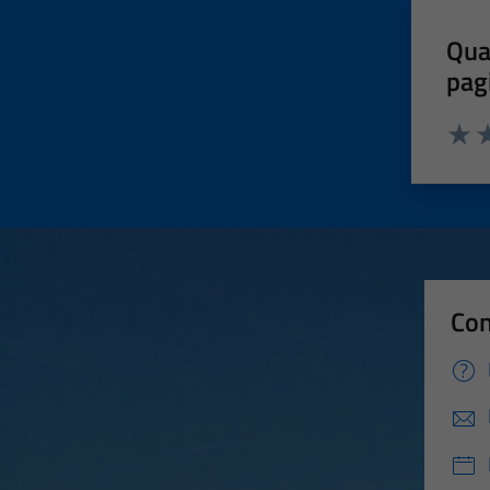
Qua
pag
Valut
Va
Con