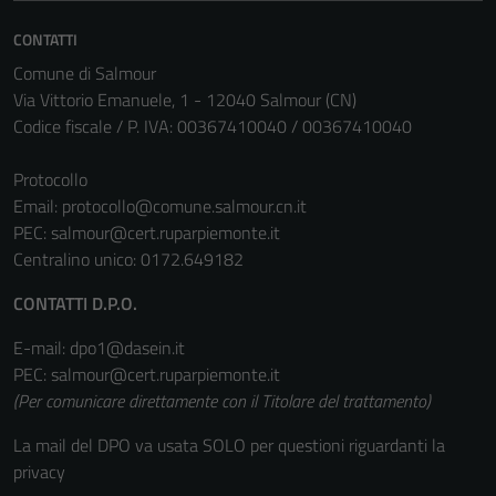
essere
CONTATTI
disabilitati.
Questi cookie
Comune di Salmour
non raccolgono
Via Vittorio Emanuele, 1 - 12040 Salmour (CN)
informazioni
Codice fiscale / P. IVA: 00367410040 / 00367410040
personali.
Protocollo
Email:
protocollo@comune.salmour.cn.it
PEC:
salmour@cert.ruparpiemonte.it
Centralino unico: 0172.649182
CONTATTI D.P.O.
E-mail: dpo1@dasein.it
PEC: salmour@cert.ruparpiemonte.it
(Per comunicare direttamente con il Titolare del trattamento)
La mail del DPO va usata SOLO per questioni riguardanti la
privacy