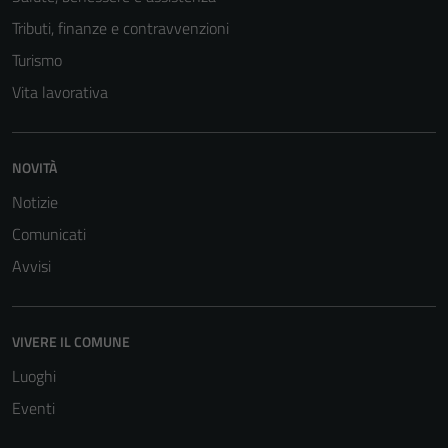
Tributi, finanze e contravvenzioni
Turismo
Vita lavorativa
NOVITÀ
Notizie
Comunicati
Avvisi
Tecnici
Questi cookie
sono necessari
VIVERE IL COMUNE
per il
Luoghi
funzionamento
Eventi
del sito e non
possono