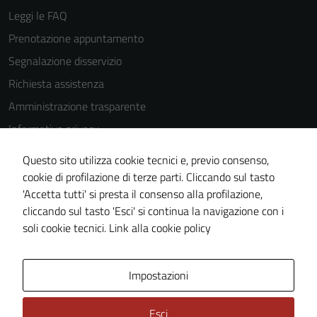
Leggi le FAQ
Prenotazione appuntamento
Segnalazione disservizio
Richiesta assistenza
Amministrazione trasparente
Informativa privacy
Cookie Policy
Questo sito utilizza cookie tecnici e, previo consenso,
Note legali
cookie di profilazione di terze parti. Cliccando sul tasto
'Accetta tutti' si presta il consenso alla profilazione,
Dichiarazione di accessibilità
cliccando sul tasto 'Esci' si continua la navigazione con i
Piano di miglioramento del sito
soli cookie tecnici.
Link alla cookie policy
Area Privata
Impostazioni
Esci