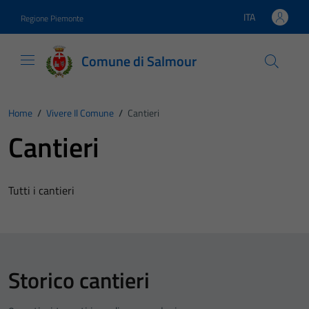
Vai ai contenuti
Vai al footer
ITA
Regione Piemonte
Lingua attiva:
Comune di Salmour
Home
/
Vivere Il Comune
/
Cantieri
Cantieri
Tutti i cantieri
Storico cantieri