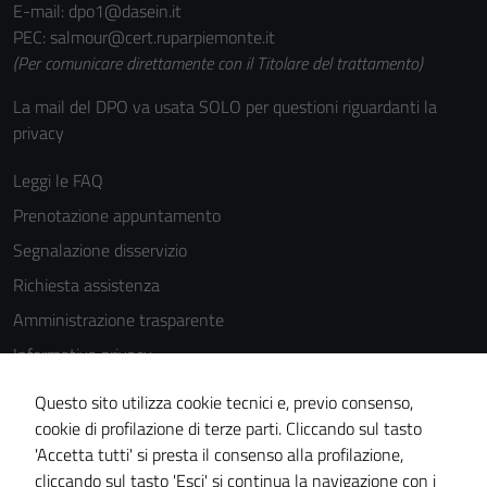
E-mail: dpo1@dasein.it
PEC: salmour@cert.ruparpiemonte.it
(Per comunicare direttamente con il Titolare del trattamento)
La mail del DPO va usata SOLO per questioni riguardanti la
privacy
Leggi le FAQ
Prenotazione appuntamento
Segnalazione disservizio
Richiesta assistenza
Amministrazione trasparente
Informativa privacy
Cookie Policy
Tecnici
Questo sito utilizza cookie tecnici e, previo consenso,
Note legali
Questi cookie
cookie di profilazione di terze parti. Cliccando sul tasto
sono necessari
'Accetta tutti' si presta il consenso alla profilazione,
Dichiarazione di accessibilità
per il
cliccando sul tasto 'Esci' si continua la navigazione con i