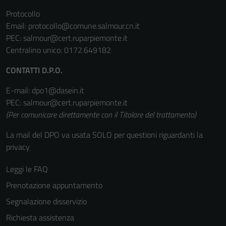
Protocollo
Email:
protocollo@comune.salmour.cn.it
PEC:
salmour@cert.ruparpiemonte.it
Centralino unico: 0172.649182
CONTATTI D.P.O.
E-mail: dpo1@dasein.it
PEC: salmour@cert.ruparpiemonte.it
Tecnici
(Per comunicare direttamente con il Titolare del trattamento)
Questi cookie
La mail del DPO va usata SOLO per questioni riguardanti la
sono necessari
privacy
per il
funzionamento
Leggi le FAQ
del sito e non
Prenotazione appuntamento
possono
essere
Segnalazione disservizio
disabilitati.
Richiesta assistenza
Questi cookie