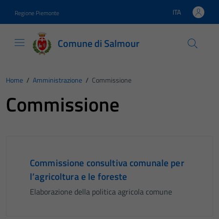
Vai ai contenuti
Vai al footer
ITA
Regione Piemonte
Lingua attiva:
Comune di Salmour
Home
/
Amministrazione
/
Commissione
Commissione
Commissione consultiva comunale per
l’agricoltura e le foreste
Elaborazione della politica agricola comune