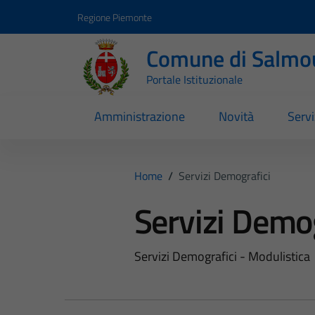
Vai ai contenuti
Vai al footer
Regione Piemonte
Comune di Salmo
Portale Istituzionale
Amministrazione
Novità
Servi
Home
/
Servizi Demografici
Servizi Demog
Servizi Demografici - Modulistica