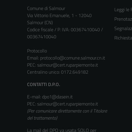
Comune di Salmour
Leggi le
Via Vittorio Emanuele, 1 - 12040
Prenota
Salmour (CN)
Segnalazi
Codice fiscale / P. IVA: 00367410040 /
00367410040
Richiest
Protocollo
Email:
protocollo@comune.salmour.cn.it
PEC:
salmour@cert.ruparpiemonte.it
Centralino unico: 0172.649182
CONTATTI D.P.O.
E-mail: dpo1@dasein.it
PEC: salmour@cert.ruparpiemonte.it
(Per comunicare direttamente con il Titolare
del trattamento)
La mail del DPO va usata SOLO per