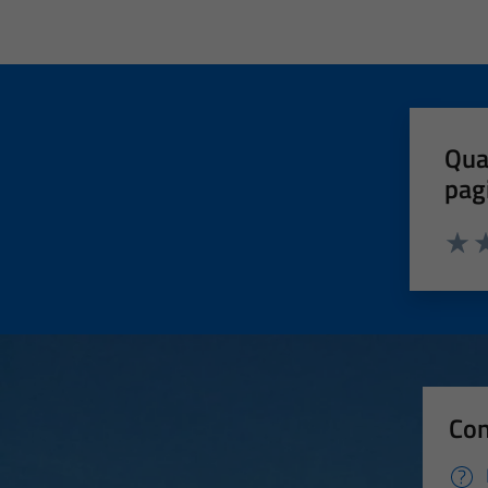
Qua
pag
Valut
Va
Con