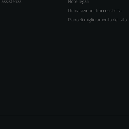
a assistenza
Note legali
Dichiarazione di accessibilità
Piano di miglioramento del sito
Tecnici
Questi cookie
sono necessari
per il
funzionamento
del sito e non
possono
essere