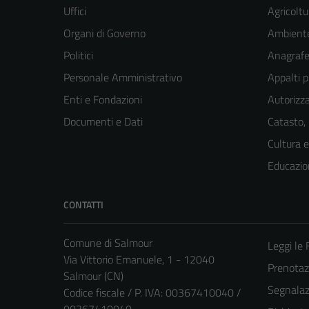
Uffici
Agricoltu
Organi di Governo
Ambient
Politici
Anagrafe 
Personale Amministrativo
Appalti p
Enti e Fondazioni
Autorizza
Documenti e Dati
Catasto,
Cultura 
Educazio
CONTATTI
Comune di Salmour
Leggi le
Via Vittorio Emanuele, 1 - 12040
Prenota
Salmour (CN)
Segnalazi
Codice fiscale / P. IVA: 00367410040 /
00367410040