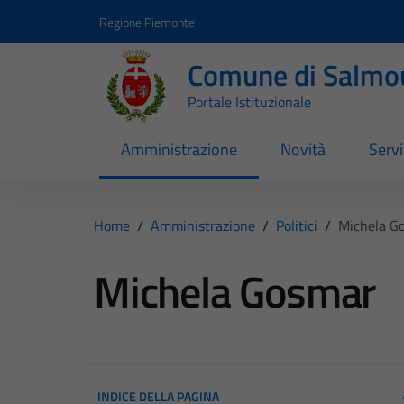
Vai ai contenuti
Vai al footer
Regione Piemonte
Comune di Salmo
Portale Istituzionale
Amministrazione
Novità
Servi
Home
/
Amministrazione
/
Politici
/
Michela G
Michela Gosmar
INDICE DELLA PAGINA