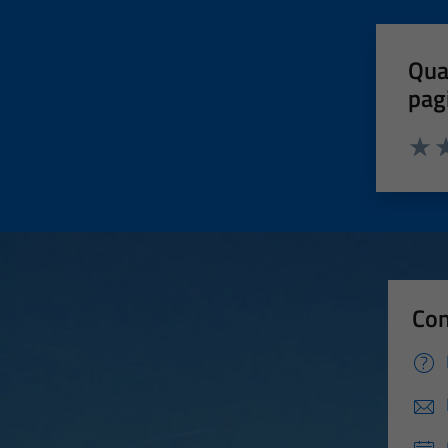
Qua
pag
Valut
Va
Con