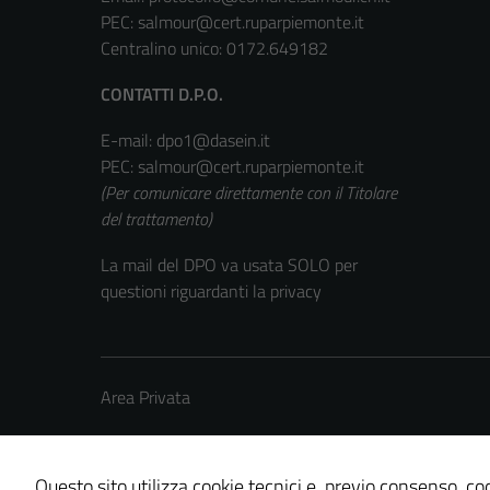
PEC:
salmour@cert.ruparpiemonte.it
Centralino unico: 0172.649182
CONTATTI D.P.O.
E-mail: dpo1@dasein.it
PEC: salmour@cert.ruparpiemonte.it
(Per comunicare direttamente con il Titolare
del trattamento)
La mail del DPO va usata SOLO per
questioni riguardanti la privacy
Area Privata
Questo sito utilizza cookie tecnici e, previo consenso, coo