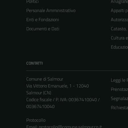
Politici
Anagrafe 
Personale Amministrativo
Appalti p
Enti e Fondazioni
Autorizza
Documenti e Dati
Catasto,
Cultura 
Educazio
CONTATTI
Comune di Salmour
Leggi le
Via Vittorio Emanuele, 1 - 12040
Prenota
Salmour (CN)
Segnalazi
Codice fiscale / P. IVA: 00367410040 /
00367410040
Richiest
Protocollo
Email:
protocollo@comune.salmour.cn.it