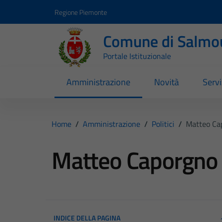
Vai ai contenuti
Vai al footer
Regione Piemonte
Comune di Salmo
Portale Istituzionale
Amministrazione
Novità
Servi
Home
/
Amministrazione
/
Politici
/
Matteo Ca
Matteo Caporgno
INDICE DELLA PAGINA