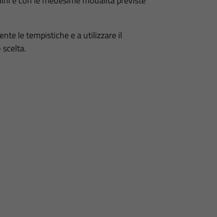
mini e con le medesime modalità previste
nte le tempistiche e a utilizzare il
 scelta.