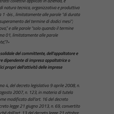
ratti collettivi applicati in azienda, e
i natura tecnica, organizzativa e produttiva
a 1 -bis , limitatamente alle parole “di durata
i superamento del termine di dodici mesi”;
vo,” e alle parole “solo quando il termine
ma 01, limitatamente alle parole
te,”?»
solidale del committente, dell’appaltatore e
re dipendente di impresa appaltatrice o
i propri dell’attività delle imprese
a 4, del decreto legislativo 9 aprile 2008, n.
 agosto 2007, n. 123, in materia di tutela
come modificato dall’art. 16 del decreto
ecreto legge 21 giugno 2013, n. 69, convertito
hé dall’art. 13 del decreto legge 21 ottobre