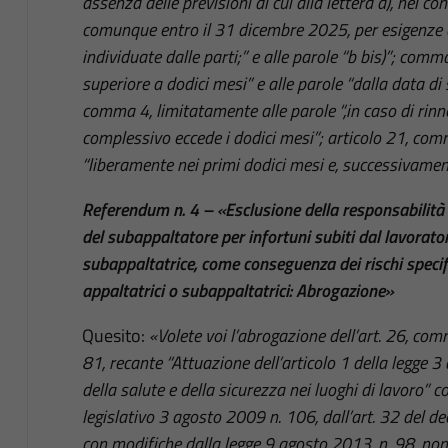
assenza delle previsioni di cui alla lettera a), nei cont
comunque entro il 31 dicembre 2025, per esigenze d
individuate dalle parti;” e alle parole “b bis)”; comm
superiore a dodici mesi” e alle parole “dalla data d
comma 4, limitatamente alle parole “,in caso di rinno
complessivo eccede i dodici mesi”; articolo 21, com
“liberamente nei primi dodici mesi e, successivamen
Referendum n. 4 –
«Esclusione della responsabilità 
del subappaltatore per infortuni subiti dal lavorato
subappaltatrice, come conseguenza dei rischi specific
appaltatrici o subappaltatrici: Abrogazione»
Quesito:
«Volete voi l’abrogazione dell’art. 26, comm
81, recante “Attuazione dell’articolo 1 della legge 3
della salute e della sicurezza nei luoghi di lavoro” 
legislativo 3 agosto 2009 n. 106, dall’art. 32 del d
con modifiche dalla legge 9 agosto 2013, n. 98, nonc