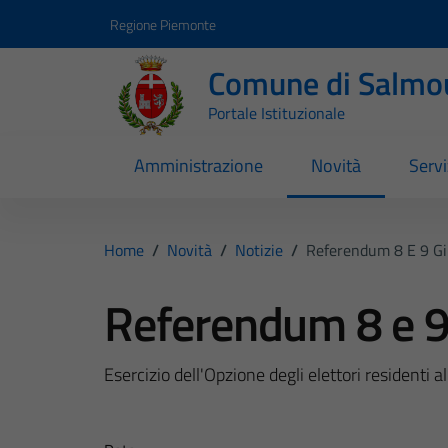
Vai ai contenuti
Vai al footer
Regione Piemonte
Comune di Salmo
Portale Istituzionale
Amministrazione
Novità
Servi
Home
/
Novità
/
Notizie
/
Referendum 8 E 9 G
Referendum 8 e 9
Esercizio dell'Opzione degli elettori residenti all