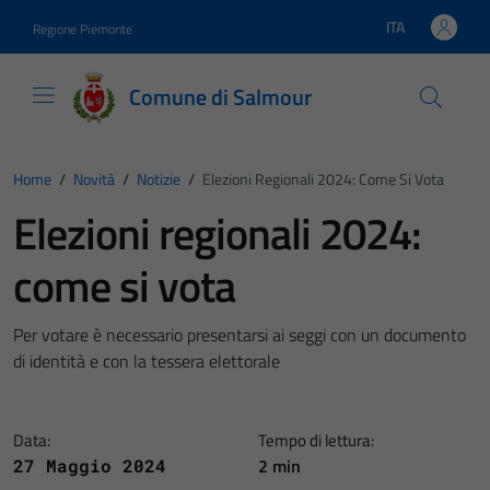
Vai ai contenuti
Vai al footer
ITA
Regione Piemonte
Lingua attiva:
Comune di Salmour
Home
/
Novità
/
Notizie
/
Elezioni Regionali 2024: Come Si Vota
Elezioni regionali 2024:
come si vota
Per votare è necessario presentarsi ai seggi con un documento
di identità e con la tessera elettorale
Data:
Tempo di lettura:
2 min
27 Maggio 2024