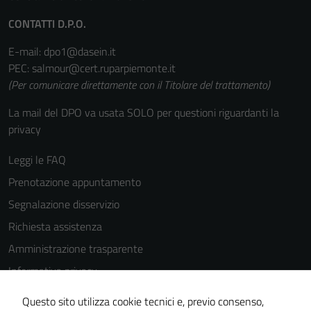
CONTATTI D.P.O.
E-mail: dpo1@dasein.it
PEC: salmour@cert.ruparpiemonte.it
(Per comunicare direttamente con il Titolare del trattamento)
La mail del DPO va usata SOLO per questioni riguardanti la
privacy
Leggi le FAQ
Prenotazione appuntamento
Segnalazione disservizio
Richiesta assistenza
Amministrazione trasparente
Informativa privacy
Cookie Policy
Questo sito utilizza cookie tecnici e, previo consenso,