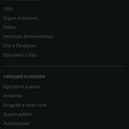
per il
Uffici
funzionamento
Organi di Governo
del sito e non
Politici
possono
essere
Personale Amministrativo
disabilitati.
Enti e Fondazioni
Questi cookie
Documenti e Dati
non raccolgono
informazioni
personali.
CATEGORIE DI SERVIZIO
Agricoltura e pesca
Ambiente
Anagrafe e stato civile
Appalti pubblici
Autorizzazioni