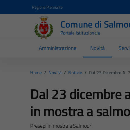
Vai ai contenuti
Vai al footer
Regione Piemonte
Comune di Salmo
Portale Istituzionale
Amministrazione
Novità
Servi
Home
/
Novità
/
Notizie
/
Dal 23 Dicembre Al 
Dal 23 dicembre a
in mostra a salm
Presepi in mostra a Salmour