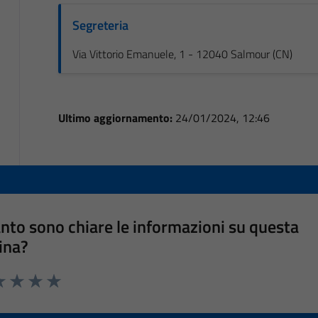
Segreteria
Via Vittorio Emanuele, 1 - 12040 Salmour (CN)
Ultimo aggiornamento:
24/01/2024, 12:46
nto sono chiare le informazioni su questa
ina?
a 1 stelle su 5
luta 2 stelle su 5
Valuta 3 stelle su 5
Valuta 4 stelle su 5
Valuta 5 stelle su 5