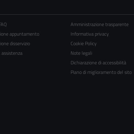
 FAQ
Amministrazione trasparente
zione appuntamento
Informativa privacy
one disservizio
Cookie Policy
a assistenza
Note legali
Dichiarazione di accessibilità
Piano di miglioramento del sito
Tecnici
Questi cookie
sono necessari
per il