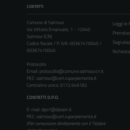
CONTATTI
Comune di Salmour
Leggi le
Via Vittorio Emanuele, 1 - 12040
Prenota
Salmour (CN)
Segnalazi
Codice fiscale / P. IVA: 00367410040 /
00367410040
Richiest
Protocollo
Email:
protocollo@comune.salmour.cn.it
PEC:
salmour@cert.ruparpiemonte.it
Centralino unico: 0172.649182
CONTATTI D.P.O.
E-mail: dpo1@dasein.it
PEC: salmour@cert.ruparpiemonte.it
(Per comunicare direttamente con il Titolare