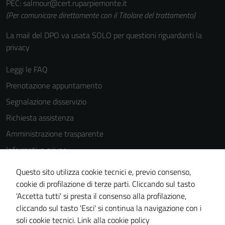
PEC: salmour@cert.ruparpiemonte.it
(Per comunicare direttamente con il Titolare del trattamento)
La mail del DPO va usata SOLO per questioni riguardanti la
privacy
Leggi le FAQ
Prenotazione appuntamento
Segnalazione disservizio
Richiesta assistenza
Amministrazione trasparente
Informativa privacy
Cookie Policy
Questo sito utilizza cookie tecnici e, previo consenso,
Note legali
cookie di profilazione di terze parti. Cliccando sul tasto
'Accetta tutti' si presta il consenso alla profilazione,
Dichiarazione di accessibilità
cliccando sul tasto 'Esci' si continua la navigazione con i
Piano di miglioramento del sito
soli cookie tecnici.
Link alla cookie policy