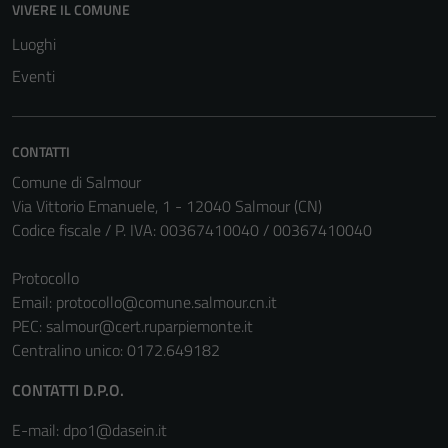
funzionamento
VIVERE IL COMUNE
del sito e non
Luoghi
possono
essere
Eventi
disabilitati.
Questi cookie
non raccolgono
CONTATTI
informazioni
Comune di Salmour
personali.
Via Vittorio Emanuele, 1 - 12040 Salmour (CN)
Codice fiscale / P. IVA: 00367410040 / 00367410040
Protocollo
Email:
protocollo@comune.salmour.cn.it
PEC:
salmour@cert.ruparpiemonte.it
Centralino unico: 0172.649182
CONTATTI D.P.O.
E-mail: dpo1@dasein.it