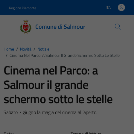
Vai ai contenuti
Vai al footer
ITA
Regione Piemonte
Lingua attiva:
Comune di Salmour
Home
/
Novità
/
Notizie
/
Cinema Nel Parco: A Salmour Il Grande Schermo Sotto Le Stelle
Cinema nel Parco: a
Salmour il grande
schermo sotto le stelle
Sabato 7 giugno la magia del cinema all’aperto.
Data:
Tempo di lettura: