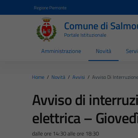
Vai ai contenuti
Vai al footer
Regione Piemonte
Comune di Salmo
Portale Istituzionale
Amministrazione
Novità
Servi
Home
/
Novità
/
Avvisi
/
Avviso Di Interruzione
Avviso di interruz
elettrica – Gioved
dalle ore 14:30 alle ore 18:30