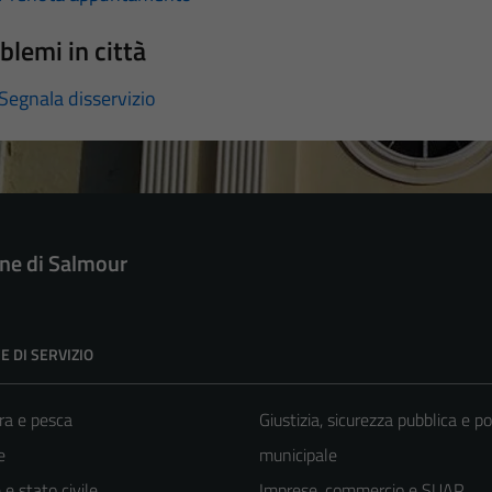
blemi in città
Segnala disservizio
e di Salmour
E DI SERVIZIO
ra e pesca
Giustizia, sicurezza pubblica e po
e
municipale
e stato civile
Imprese, commercio e SUAP