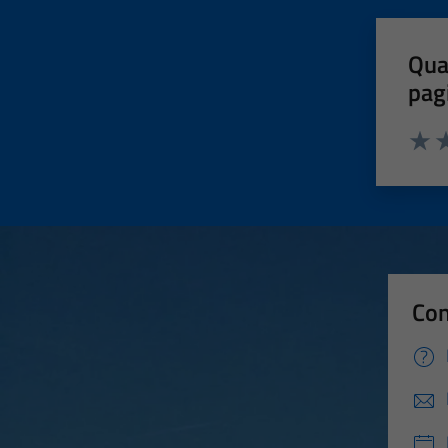
Qua
pag
Valut
Va
Con