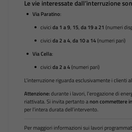
Le vie interessate dall’interruzione son
Via Paratino
:
civici
da 1 a 9
,
15
,
da 19 a 21
(numeri disp
civici
da 2 a 4
,
da 10 a 14
(numeri pari)
Via Cella
:
civici
da 2 a 4
(numeri pari)
L’interruzione riguarda esclusivamente i clienti a
Attenzione:
durante i lavori, l’erogazione di en
riattivata. Si invita pertanto a
non commettere i
per l’intera durata dell’intervento.
Per maggiori informazioni sui lavori programmati 