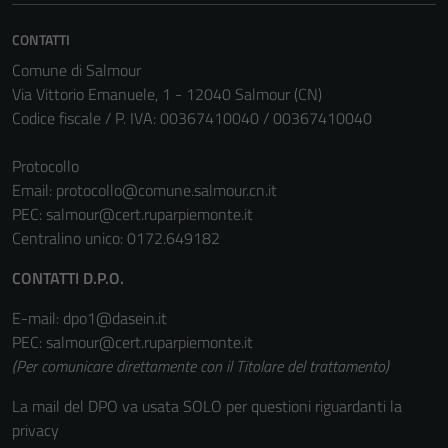
essere
CONTATTI
disabilitati.
Questi cookie
Comune di Salmour
non raccolgono
Via Vittorio Emanuele, 1 - 12040 Salmour (CN)
informazioni
Codice fiscale / P. IVA: 00367410040 / 00367410040
personali.
Protocollo
Email:
protocollo@comune.salmour.cn.it
PEC:
salmour@cert.ruparpiemonte.it
Centralino unico: 0172.649182
CONTATTI D.P.O.
E-mail: dpo1@dasein.it
PEC: salmour@cert.ruparpiemonte.it
(Per comunicare direttamente con il Titolare del trattamento)
La mail del DPO va usata SOLO per questioni riguardanti la
privacy