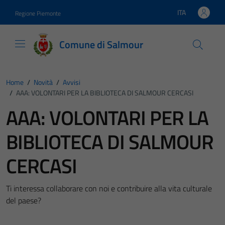
Vai ai contenuti
Vai al footer
ITA
Regione Piemonte
Lingua attiva:
Comune di Salmour
Home
/
Novità
/
Avvisi
/
AAA: VOLONTARI PER LA BIBLIOTECA DI SALMOUR CERCASI
AAA: VOLONTARI PER LA
BIBLIOTECA DI SALMOUR
CERCASI
Ti interessa collaborare con noi e contribuire alla vita culturale
del paese?