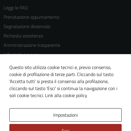
Leggi le FAQ
Prenotazione appuntamento
Segnalazione disservizio
Richiesta assistenza
Amministrazione trasparente
Informativa privacy
Cookie Policy
Questo sito utilizza cookie tecnici e, previo consenso,
Note legali
cookie di profilazione di terze parti. Cliccando sul tasto
'Accetta tutti' si presta il consenso alla profilazione,
Dichiarazione di accessibilità
cliccando sul tasto 'Esci' si continua la navigazione con i
Piano di miglioramento del sito
soli cookie tecnici.
Link alla cookie policy
Area Privata
Impostazioni
Esci