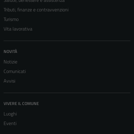
Tributi, finanze e contravvenzioni
Turismo
Vita lavorativa
NOVITÀ
Notizie
Comunicati
Avvisi
Tecnici
Questi cookie
sono necessari
VIVERE IL COMUNE
per il
Luoghi
funzionamento
Eventi
del sito e non
possono