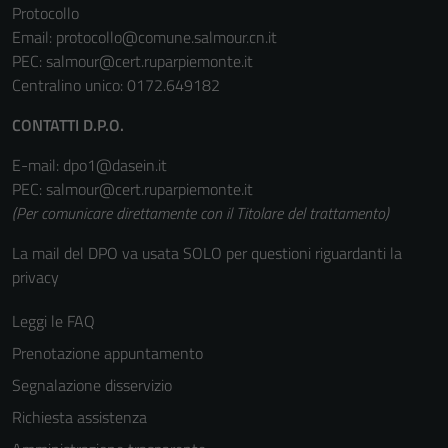
Protocollo
Email:
protocollo@comune.salmour.cn.it
PEC:
salmour@cert.ruparpiemonte.it
Centralino unico: 0172.649182
CONTATTI D.P.O.
E-mail: dpo1@dasein.it
PEC: salmour@cert.ruparpiemonte.it
(Per comunicare direttamente con il Titolare del trattamento)
Tecnici
Questi cookie
La mail del DPO va usata SOLO per questioni riguardanti la
sono necessari
privacy
per il
funzionamento
Leggi le FAQ
del sito e non
Prenotazione appuntamento
possono
Segnalazione disservizio
essere
disabilitati.
Richiesta assistenza
Questi cookie