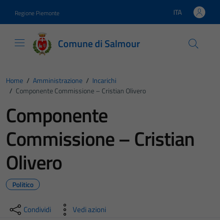
Vai ai contenuti
Vai al footer
ITA
Regione Piemonte
Lingua attiva:
Comune di Salmour
Home
/
Amministrazione
/
Incarichi
/
Componente Commissione – Cristian Olivero
Componente
Commissione – Cristian
Olivero
Politico
Condividi
Vedi azioni