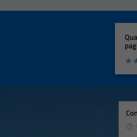
Qua
pag
Valut
Va
Con