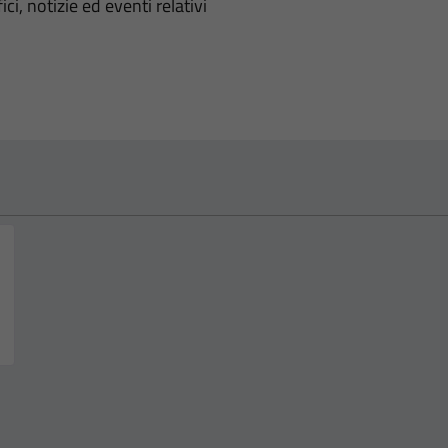
'argomento
ci, notizie ed eventi relativi