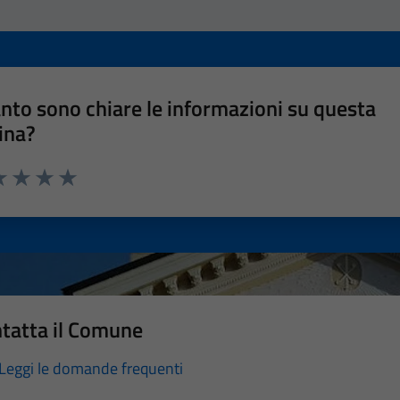
nto sono chiare le informazioni su questa
ina?
a 1 stelle su 5
luta 2 stelle su 5
Valuta 3 stelle su 5
Valuta 4 stelle su 5
Valuta 5 stelle su 5
tatta il Comune
Leggi le domande frequenti