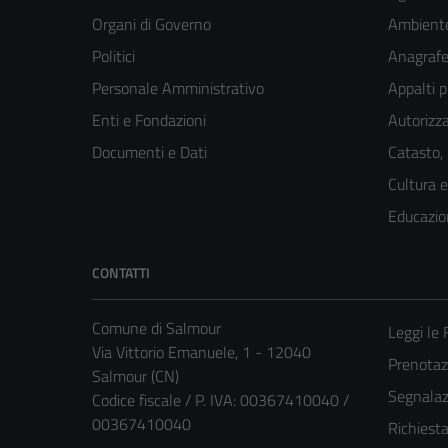
Organi di Governo
Ambient
Politici
Anagrafe 
Personale Amministrativo
Appalti p
Enti e Fondazioni
Autorizza
Documenti e Dati
Catasto,
Cultura 
Educazio
CONTATTI
Comune di Salmour
Leggi le
Via Vittorio Emanuele, 1 - 12040
Prenota
Salmour (CN)
Segnalazi
Codice fiscale / P. IVA: 00367410040 /
00367410040
Richiest