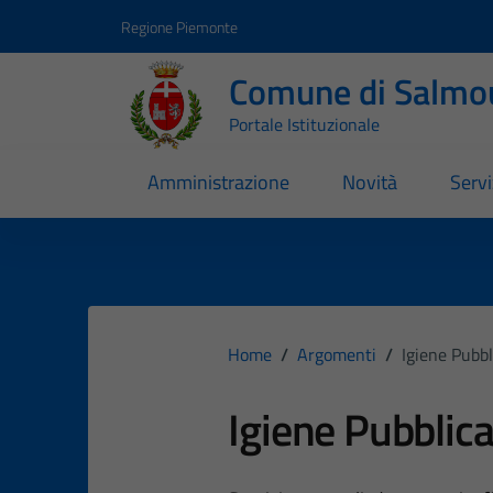
Vai ai contenuti
Vai al footer
Regione Piemonte
Comune di Salmo
Portale Istituzionale
Amministrazione
Novità
Servi
Home
/
Argomenti
/
Igiene Pubbl
Igiene Pubblic