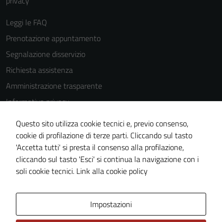
privacy
Leggi le FAQ
Prenotazione appuntamento
Segnalazione disservizio
Richiesta assistenza
Amministrazione trasparente
Informativa privacy
Cookie Policy
Questo sito utilizza cookie tecnici e, previo consenso,
Note legali
cookie di profilazione di terze parti. Cliccando sul tasto
'Accetta tutti' si presta il consenso alla profilazione,
Dichiarazione di accessibilità
Tecnici
cliccando sul tasto 'Esci' si continua la navigazione con i
Questi cookie
Piano di miglioramento del sito
soli cookie tecnici.
Link alla cookie policy
sono necessari
per il
funzionamento
Area Privata
Impostazioni
del sito e non