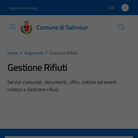
Vai ai contenuti
Vai al footer
ITA
Regione Piemonte
Lingua attiva:
Comune di Salmour
Home
/
Argomenti
/
Gestione Rifiuti
Gestione Rifiuti
Dettagli dell'argomento
Servizi comunali, documenti, uffici, notizie ed eventi
relativi a Gestione rifiuti