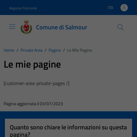
Vai ai contenuti
Vai al footer
ITA
Regione Piemonte
Lingua attiva:
Comune di Salmour
Home
/
Private Area
/
Pagine
/
Le Mie Pagine
Le mie pagine
[customer-area-private-pages /]
Pagina aggiornata il 03/07/2023
Quanto sono chiare le informazioni su questa
pagina?