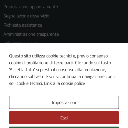
Prenotazione appuntamento
Segnalazione disservizio
Richiesta assistenza
Amministrazione trasparente
Informativa privacy
Cookie Policy
Questo sito utilizza cookie tecnici e, previo consenso,
Note legali
cookie di profilazione di terze parti. Cliccando sul tasto
'Accetta tutti' si presta il consenso alla profilazione,
Dichiarazione di accessibilità
cliccando sul tasto 'Esci' si continua la navigazione con i
Tecnici
Piano di miglioramento del sito
soli cookie tecnici.
Link alla cookie policy
Questi cookie
sono necessari
per il
Area Privata
Impostazioni
funzionamento
del sito e non
Esci
possono
essere