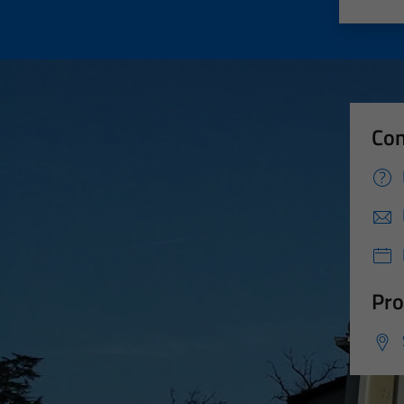
Valut
Va
Con
Pro