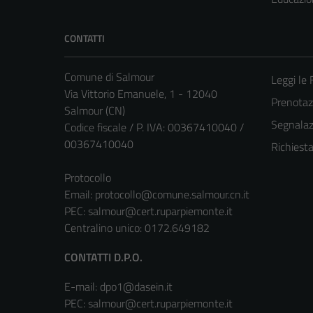
CONTATTI
Comune di Salmour
Leggi le
Via Vittorio Emanuele, 1 - 12040
Prenota
Salmour (CN)
Segnalazi
Codice fiscale / P. IVA: 00367410040 /
00367410040
Richiest
Protocollo
Email:
protocollo@comune.salmour.cn.it
PEC:
salmour@cert.ruparpiemonte.it
Centralino unico: 0172.649182
CONTATTI D.P.O.
E-mail: dpo1@dasein.it
PEC: salmour@cert.ruparpiemonte.it