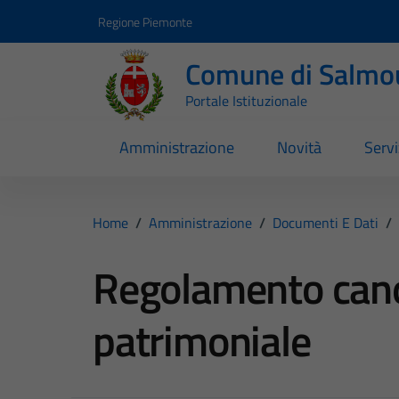
Vai ai contenuti
Vai al footer
Regione Piemonte
Comune di Salmo
Portale Istituzionale
Amministrazione
Novità
Servi
Home
/
Amministrazione
/
Documenti E Dati
/
Regolamento can
patrimoniale