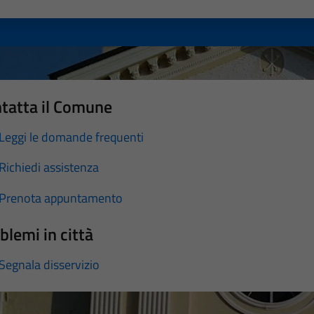
a 1 stelle su 5
luta 2 stelle su 5
Valuta 3 stelle su 5
Valuta 4 stelle su 5
Valuta 5 stelle su 5
tatta il Comune
Leggi le domande frequenti
Richiedi assistenza
Prenota appuntamento
blemi in città
Segnala disservizio